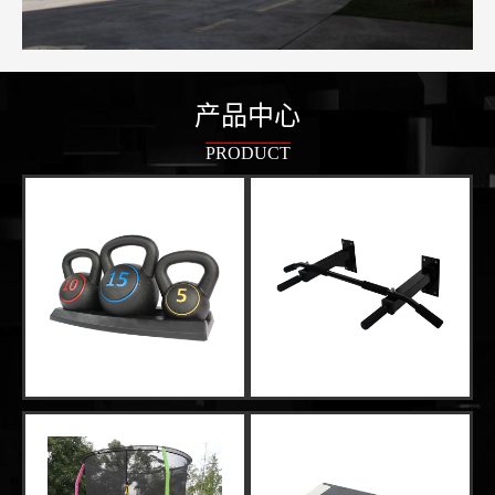
产品中心
PRODUCT