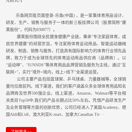
ABOUT
乐鱼网页版页面登录-乐鱼(中国) ，是一家集体育用品设计、
研发、生产、销售与服务于一体的新三板挂牌公司（股票简称“康
莱股份”，代码为830877）。
康莱股份围绕全民健身健康产业链，秉承“专注家庭体育，成
就世界健康”的经营宗旨，专注家用体育运动用品、智能运动器械
研发、制造、销售与服务，打造具有国际影响力的体育行业领先品
牌，致力于成为全球领先的体育运动用品供应商（品牌商）。以
“运动神”、“IUNNDS”等体育用品品牌营销及服务为主线，通过“互
联网+”，实行“境外+境内，线上+线下”全渠道运营。
公司主要产品包括篮球架、乒乓球桌、力量器械等，全球销
量均位居前列。
线下渠道，我们的客户涵盖众多全球体育用品知名
品牌商及世界500强企业。
线上渠道，Amazon
、Walmart等
平台相
关类目Top50中,我们的产品长期占比50%左右。凭借产品研发生产
及业务管理等方面的创新优势，公司已经进入了美国Academy、德
国Aldi和Lidl、澳大利亚K-mart、加拿大Canadian Tir···
了解更多>>