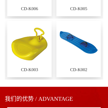
CD-K006
CD-K005
CD-K003
CD-K002
我们的优势 / ADVANTAGE