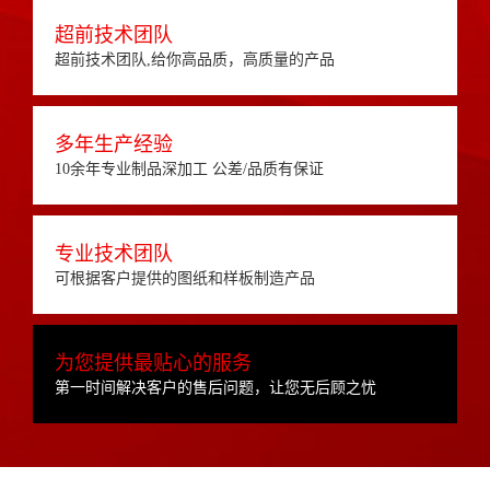
超前技术团队
超前技术团队,给你高品质，高质量的产品
多年生产经验
10余年专业制品深加工 公差/品质有保证
专业技术团队
可根据客户提供的图纸和样板制造产品
为您提供最贴心的服务
第一时间解决客户的售后问题，让您无后顾之忧