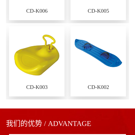
CD-K006
CD-K005
CD-K003
CD-K002
我们的优势 / ADVANTAGE