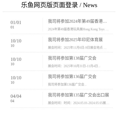
乐鱼网页版页面登录 / News
我司将参加2024年第49届香港玩具展Hong Kong Toys & Games Fair 欢迎新···
01
/
01
01
2024年第49届香港玩具展Hong Kong Toys & Games Fair摊位号：5con-005展会时间：2024年1月8日-1月11日展会地址：香港会议展览中心...
我司将参加2025年印尼体育展
10
/
10
10
展会时间：2025年11月6日-9日展会地点 ：印尼会展中心...
我司将参加第138届广交会
10
/
10
10
展会时间：2025年10月31日-11月4日...
我司将参加第136届广交会
10
/
10
10
我司将参加第136届广交会...
我司将参加第135届广交会出口展
04
/
04
04
展会时间：时间：2024.05.01-2024.05.05展会地址：中国进出口商品交易会展馆福建康莱宝公司展位号12.1G37-38、H11-12，浙江康莱宝展位号17.1B23-24、C19-20...