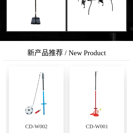
新产品推荐 / New Product
CD-W002
CD-W001