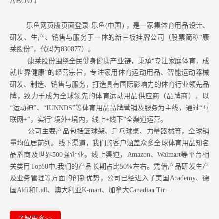
ABOUT
乐鱼网页版页面登录-乐鱼(中国) ，是一家集体育用品设计、
研发、生产、销售与服务于一体的新三板挂牌公司（股票简称“康
莱股份”，代码为830877）。
康莱股份围绕全民健身健康产业链，秉承“专注家庭体育，成
就世界健康”的经营宗旨，专注家用体育运动用品、智能运动器械
研发、制造、销售与服务，打造具有国际影响力的体育行业领先品
牌，致力于成为全球领先的体育运动用品供应商（品牌商）。以
“运动神”、“IUNNDS”等体育用品品牌营销及服务为主线，通过“互
联网+”，实行“境外+境内，线上+线下”全渠道运营。
公司主要产品包括篮球架、乒乓球桌、力量器械等，全球销
量均位居前列。
线下渠道，我们的客户涵盖众多全球体育用品知名
品牌商及世界500强企业。
线上渠道，Amazon
、Walmart等
平台相
关类目Top50中,我们的产品长期占比50%左右。凭借产品研发生产
及业务管理等方面的创新优势，公司已经进入了美国Academy、德
国Aldi和Lidl、澳大利亚K-mart、加拿大Canadian Tir···
了解更多>>