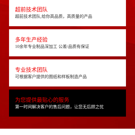
超前技术团队
超前技术团队,给你高品质，高质量的产品
多年生产经验
10余年专业制品深加工 公差/品质有保证
专业技术团队
可根据客户提供的图纸和样板制造产品
为您提供最贴心的服务
第一时间解决客户的售后问题，让您无后顾之忧