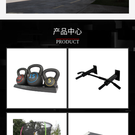
产品中心
PRODUCT