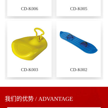
CD-K006
CD-K005
CD-K003
CD-K002
我们的优势 / ADVANTAGE