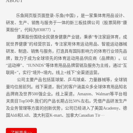
ABOUT
乐鱼网页版页面登录-乐鱼(中国) ，是一家集体育用品设计、
研发、生产、销售与服务于一体的新三板挂牌公司（股票简称“康
莱股份”，代码为830877）。
康莱股份围绕全民健身健康产业链，秉承“专注家庭体育，成
就世界健康”的经营宗旨，专注家用体育运动用品、智能运动器械
研发、制造、销售与服务，打造具有国际影响力的体育行业领先品
牌，致力于成为全球领先的体育运动用品供应商（品牌商）。以
“运动神”、“IUNNDS”等体育用品品牌营销及服务为主线，通过“互
联网+”，实行“境外+境内，线上+线下”全渠道运营。
公司主要产品包括篮球架、乒乓球桌、力量器械等，全球销
量均位居前列。
线下渠道，我们的客户涵盖众多全球体育用品知名
品牌商及世界500强企业。
线上渠道，Amazon
、Walmart等
平台相
关类目Top50中,我们的产品长期占比50%左右。凭借产品研发生产
及业务管理等方面的创新优势，公司已经进入了美国Academy、德
国Aldi和Lidl、澳大利亚K-mart、加拿大Canadian Tir···
了解更多>>