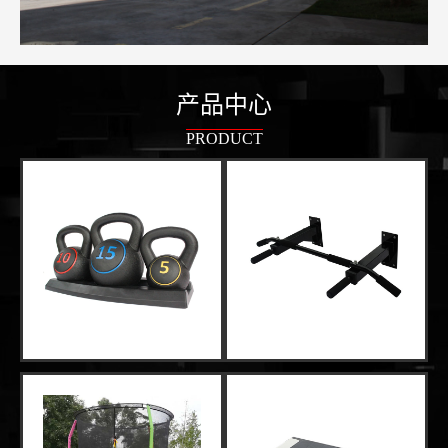
产品中心
PRODUCT