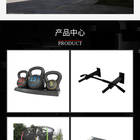
产品中心
PRODUCT