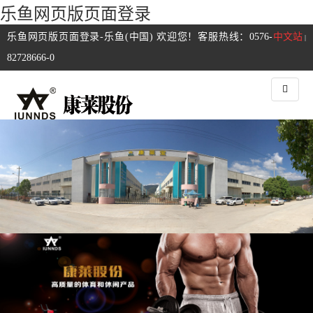
乐鱼网页版页面登录
乐鱼网页版页面登录-乐鱼(中国) 欢迎您！客服热线：0576-
中文站
|
82728666-0