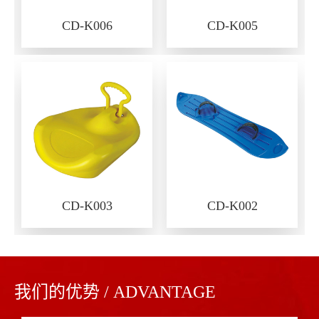
CD-K006
CD-K005
CD-K003
CD-K002
我们的优势 / ADVANTAGE