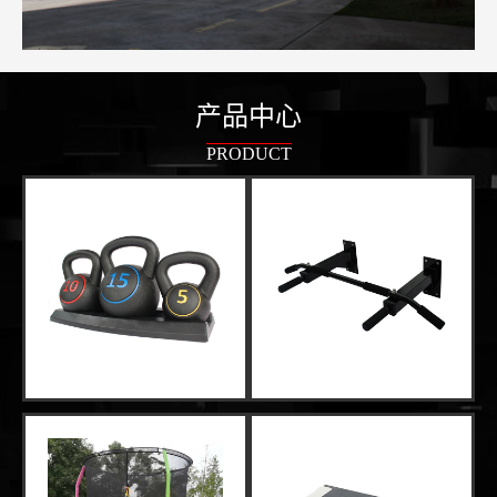
产品中心
PRODUCT