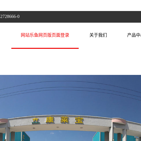
8666-0
网站乐鱼网页版页面登录
关于我们
产品中