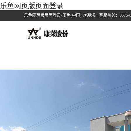
乐鱼网页版页面登录
乐鱼网页版页面登录-乐鱼(中国) 欢迎您！客服热线：0576-8272