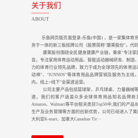
关于我们
ABOUT
乐鱼网页版页面登录-乐鱼(中国) ，是一家集体
务于一体的新三板挂牌公司（股票简称“康莱股份”，代码为8
康莱股份围绕全民健身健康产业链，秉承“专注家
旨，专注家用体育运动用品、智能运动器械研发、制造
力的体育行业领先品牌，致力于成为全球领先的体育运
动神”、“IUNNDS”等体育用品品牌营销及服务为主线
内，线上+线下”全渠道运营。
公司主要产品包括篮球架、乒乓球桌、力量器械
道，我们的客户涵盖众多全球体育用品知名品牌商及
Amazon
、Walmart等
平台相关类目Top50中,我们的产
生产及业务管理等方面的创新优势，公司已经进入了美国Acad
大利亚K-mart、加拿大Canadian Tir···