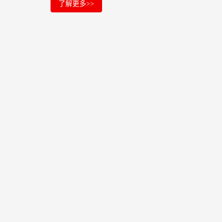
了解更多>>