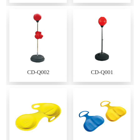
CD-Q002
CD-Q001