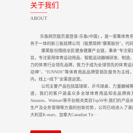
关于我们
ABOUT
乐鱼网页版页面登录-乐鱼(中国) ，是一家集体
务于一体的新三板挂牌公司（股票简称“康莱股份”，代码为8
康莱股份围绕全民健身健康产业链，秉承“专注家
旨，专注家用体育运动用品、智能运动器械研发、制造
力的体育行业领先品牌，致力于成为全球领先的体育运
动神”、“IUNNDS”等体育用品品牌营销及服务为主线
内，线上+线下”全渠道运营。
公司主要产品包括篮球架、乒乓球桌、力量器械
道，我们的客户涵盖众多全球体育用品知名品牌商及
Amazon
、Walmart等
平台相关类目Top50中,我们的产
生产及业务管理等方面的创新优势，公司已经进入了美国Acad
大利亚K-mart、加拿大Canadian Tir···