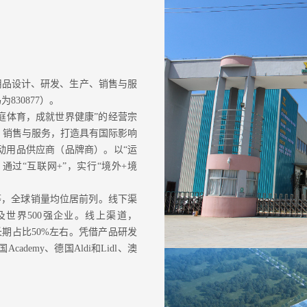
育用品设计、研发、生产、销售与服
30877）。
庭体育，成就世界健康”的经营宗
、销售与服务，打造具有国际影响
动用品供应商（品牌商）。以“运
，通过“互联网+”，实行“境外+境
等，全球销量均位居前列。
线下渠
世界500强企业。
线上渠道，
品长期占比50%左右。凭借产品研发
emy、德国Aldi和Lidl、澳